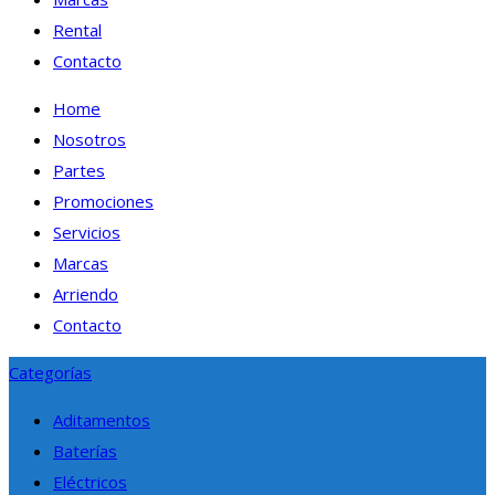
Rental
Contacto
Home
Nosotros
Partes
Promociones
Servicios
Marcas
Arriendo
Contacto
Categorías
Aditamentos
Baterías
Eléctricos