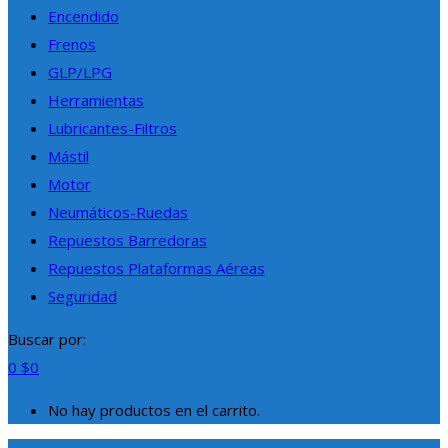
Encendido
Frenos
GLP/LPG
Herramientas
Lubricantes-Filtros
Mástil
Motor
Neumáticos-Ruedas
Repuestos Barredoras
Repuestos Plataformas Aéreas
Seguridad
Buscar por:
0
$
0
No hay productos en el carrito.