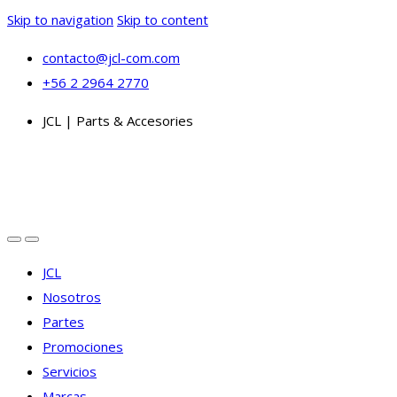
Skip to navigation
Skip to content
contacto@jcl-com.com
+56 2 2964 2770
JCL | Parts & Accesories
JCL
Nosotros
Partes
Promociones
Servicios
Marcas