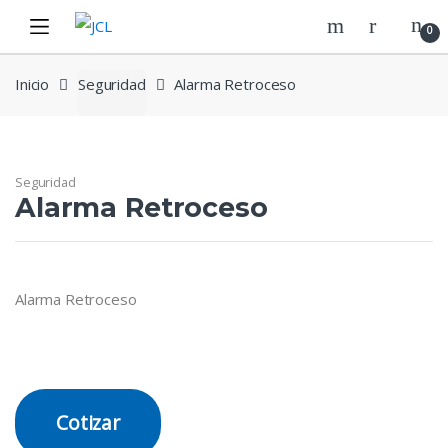
Skip
Skip
0
to
to
navigation
content
Inicio
Seguridad
Alarma Retroceso
Seguridad
Alarma Retroceso
Alarma Retroceso
Cotizar