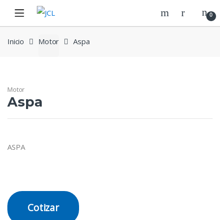
Skip
Skip
0
to
to
navigation
content
Inicio
Motor
Aspa
Motor
Aspa
ASPA
Cotizar