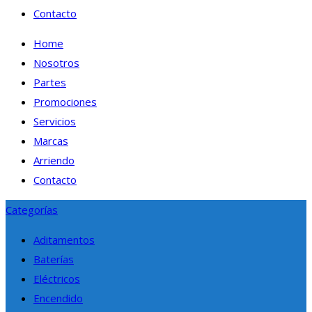
Contacto
Home
Nosotros
Partes
Promociones
Servicios
Marcas
Arriendo
Contacto
Categorías
Aditamentos
Baterías
Eléctricos
Encendido