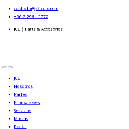
Skip
Skip
contacto@jcl-com.com
to
to
+56 2 2964 2770
navigation
content
JCL | Parts & Accesories
JCL
Nosotros
Partes
Promociones
Servicios
Marcas
Rental