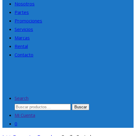
Nosotros
Partes
Promociones
Servicios
Marcas
Rental
Contacto
Search
Buscar
Buscar
por:
Mi Cuenta
0