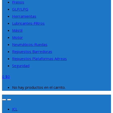
Frenos
GLP/LPG
Herramientas
Lubricantes-Filtros
Mástil
Motor
Neumáticos-Ruedas
Repuestos Barredoras
Repuestos Plataformas Aéreas
Seguridad
Buscar
0
$
0
por:
No hay productos en el carrito.
JCL