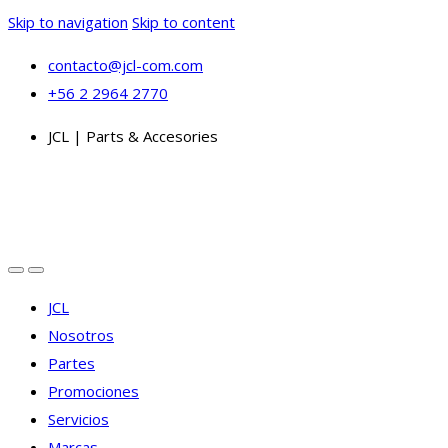
Skip to navigation
Skip to content
contacto@jcl-com.com
+56 2 2964 2770
JCL | Parts & Accesories
JCL
Nosotros
Partes
Promociones
Servicios
Marcas