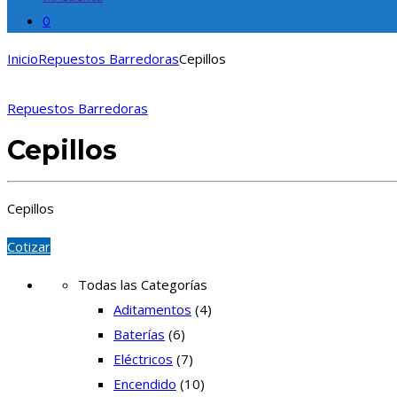
0
Inicio
Repuestos Barredoras
Cepillos
Repuestos Barredoras
Cepillos
Cepillos
Cotizar
Todas las Categorías
Aditamentos
(4)
Baterías
(6)
Eléctricos
(7)
Encendido
(10)