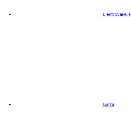
Electroválvul
Garra