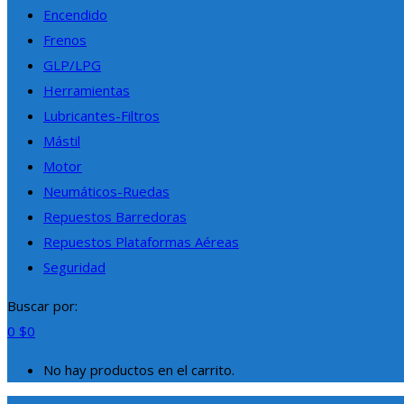
Encendido
Frenos
GLP/LPG
Herramientas
Lubricantes-Filtros
Mástil
Motor
Neumáticos-Ruedas
Repuestos Barredoras
Repuestos Plataformas Aéreas
Seguridad
Buscar por:
0
$
0
No hay productos en el carrito.