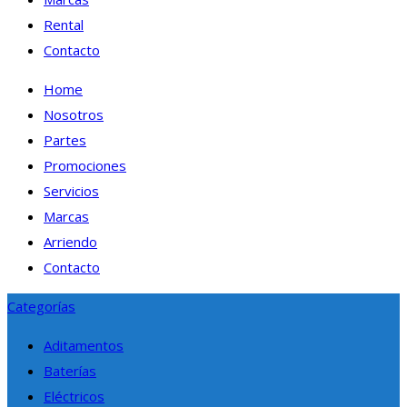
Rental
Contacto
Home
Nosotros
Partes
Promociones
Servicios
Marcas
Arriendo
Contacto
Categorías
Aditamentos
Baterías
Eléctricos