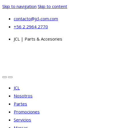
Skip to navigation
Skip to content
contacto@jcl-com.com
+56 2 2964 2770
JCL | Parts & Accesories
JCL
Nosotros
Partes
Promociones
Servicios
Marcas