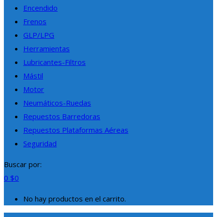
Encendido
Frenos
GLP/LPG
Herramientas
Lubricantes-Filtros
Mástil
Motor
Neumáticos-Ruedas
Repuestos Barredoras
Repuestos Plataformas Aéreas
Seguridad
Buscar por:
0
$
0
No hay productos en el carrito.