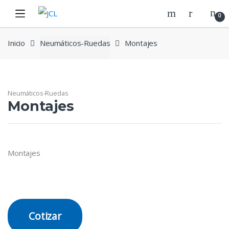
Skip
Skip
0
to
to
navigation
content
Inicio
Neumáticos-Ruedas
Montajes
Neumáticos-Ruedas
Montajes
Montajes
Cotizar