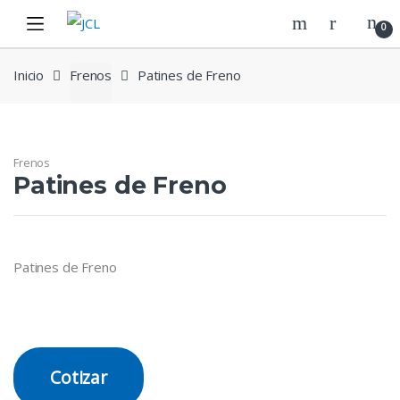
Skip
Skip
0
to
to
navigation
content
Inicio
Frenos
Patines de Freno
Frenos
Patines de Freno
Patines de Freno
Cotizar