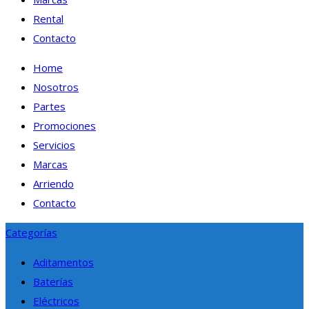
Rental
Contacto
Home
Nosotros
Partes
Promociones
Servicios
Marcas
Arriendo
Contacto
Categorías
Aditamentos
Baterías
Eléctricos