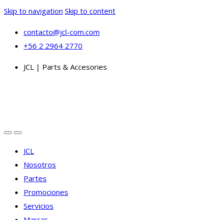
Skip to navigation
Skip to content
contacto@jcl-com.com
+56 2 2964 2770
JCL | Parts & Accesories
JCL
Nosotros
Partes
Promociones
Servicios
Marcas