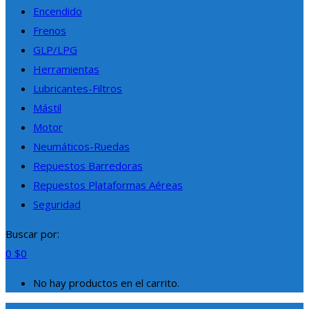
Encendido
Frenos
GLP/LPG
Herramientas
Lubricantes-Filtros
Mástil
Motor
Neumáticos-Ruedas
Repuestos Barredoras
Repuestos Plataformas Aéreas
Seguridad
Buscar por:
0
$
0
No hay productos en el carrito.