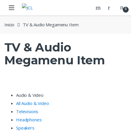
Skip
Skip
0
to
to
navigation
content
Inicio
TV & Audio Megamenu Item
TV & Audio
Megamenu Item
Audio & Video
All Audio & Video
Televisions
Headphones
Speakers